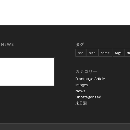
 NEWS
タグ
are
nice
some
tags
t
カテゴリー
Frontpage Article
Images
News
Uncategorized
未分類