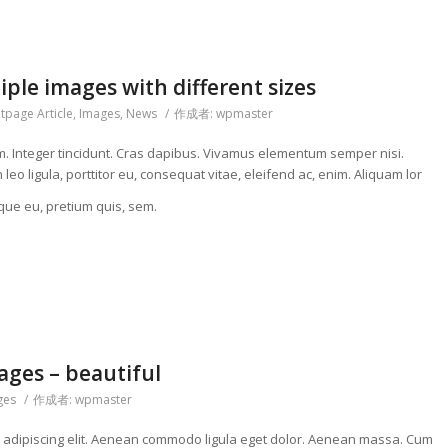
iple images with different sizes
tpage Article
,
Images
,
News
/
作成者:
wpmaster
um. Integer tincidunt. Cras dapibus. Vivamus elementum semper nisi.
eo ligula, porttitor eu, consequat vitae, eleifend ac, enim. Aliquam lor
sque eu, pretium quis, sem.
ges – beautiful
ges
/
作成者:
wpmaster
r adipiscing elit. Aenean commodo ligula eget dolor. Aenean massa. Cum