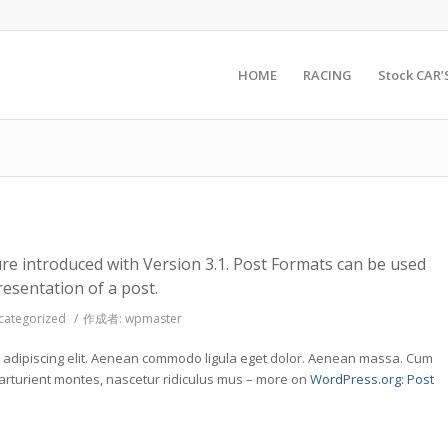
HOME
RACING
Stock CAR’
re introduced with Version 3.1. Post Formats can be used
resentation of a post.
categorized
/
作成者:
wpmaster
r adipiscing elit. Aenean commodo ligula eget dolor. Aenean massa. Cum
arturient montes, nascetur ridiculus mus – more on
WordPress.org: Post