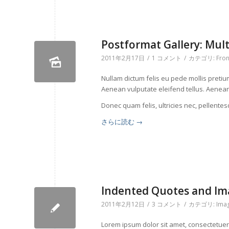
Postformat Gallery: Mult
2011年2月17日
/
1 コメント
/
カテゴリ:
Fron
Nullam dictum felis eu pede mollis preti
Aenean vulputate eleifend tellus. Aenean l
Donec quam felis, ultricies nec, pellente
さらに読む
→
Indented Quotes and Ima
2011年2月12日
/
3 コメント
/
カテゴリ:
Ima
Lorem ipsum dolor sit amet, consectetue