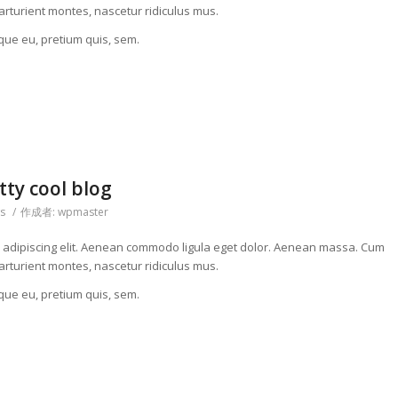
arturient montes, nascetur ridiculus mus.
sque eu, pretium quis, sem.
tty cool blog
s
/
作成者:
wpmaster
r adipiscing elit. Aenean commodo ligula eget dolor. Aenean massa. Cum
arturient montes, nascetur ridiculus mus.
sque eu, pretium quis, sem.