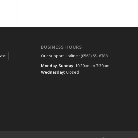
BUSINESS HOURS
Our support Hotline : (0563) 65- 6788
hese
Monday-Sunday:
10:30am to 7:30pm
Wednesday:
Closed