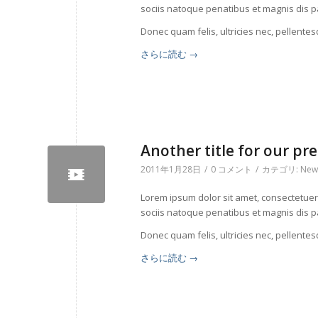
sociis natoque penatibus et magnis dis p
Donec quam felis, ultricies nec, pellente
さらに読む
→
Another title for our pre
2011年1月28日
/
0 コメント
/
カテゴリ:
New
Lorem ipsum dolor sit amet, consectetue
sociis natoque penatibus et magnis dis p
Donec quam felis, ultricies nec, pellente
さらに読む
→