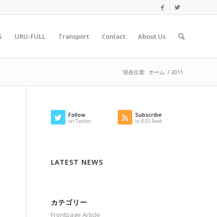
S
URU-FULL
Transport
Contact
About Us
現在位置:
ホーム
/
2011
Follow
Subscribe
on Twitter
to RSS Feed
LATEST NEWS
カテゴリー
Frontpage Article