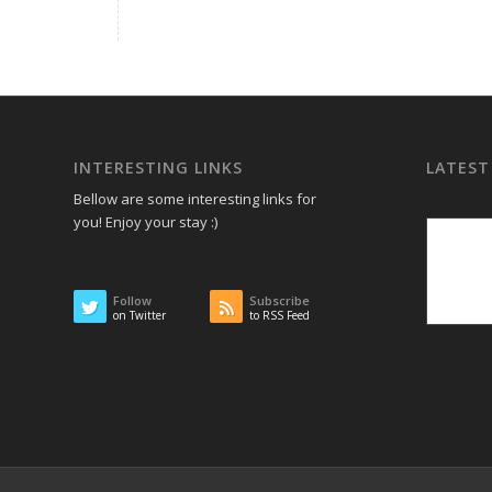
INTERESTING LINKS
LATEST
Bellow are some interesting links for
you! Enjoy your stay :)
Follow
Subscribe
on Twitter
to RSS Feed