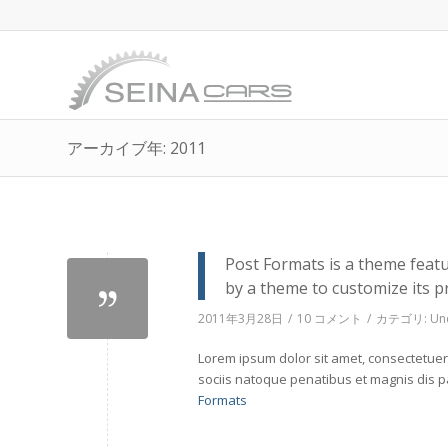
アーカイブ年: 2011
Post Formats is a theme featu
by a theme to customize its p
2011年3月28日
/
10 コメント
/
カテゴリ:
Un
Lorem ipsum dolor sit amet, consectetue
sociis natoque penatibus et magnis dis p
Formats