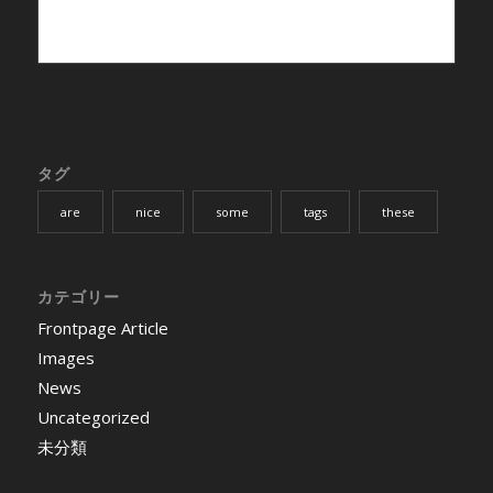
タグ
are
nice
some
tags
these
カテゴリー
Frontpage Article
Images
News
Uncategorized
未分類