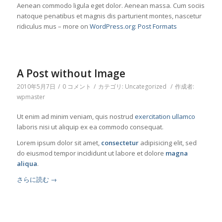
Aenean commodo ligula eget dolor. Aenean massa. Cum sociis
natoque penatibus et magnis dis parturient montes, nascetur
ridiculus mus – more on
WordPress.org: Post Formats
A Post without Image
2010年5月7日
/
0 コメント
/
カテゴリ:
Uncategorized
/
作成者:
wpmaster
Ut enim ad minim veniam, quis nostrud
exercitation ullamco
laboris nisi ut aliquip ex ea commodo consequat.
Lorem ipsum dolor sit amet,
consectetur
adipisicing elit, sed
do eiusmod tempor incididunt ut labore et dolore
magna
aliqua
.
さらに読む
→