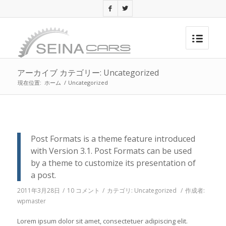
アーカイブ カテゴリー: Uncategorized
現在位置:
ホーム
/
Uncategorized
Post Formats is a theme feature introduced
with Version 3.1. Post Formats can be used
by a theme to customize its presentation of
a post.
2011年3月28日
/
10 コメント
/
カテゴリ:
Uncategorized
/
作成者:
wpmaster
Lorem ipsum dolor sit amet, consectetuer adipiscing elit.