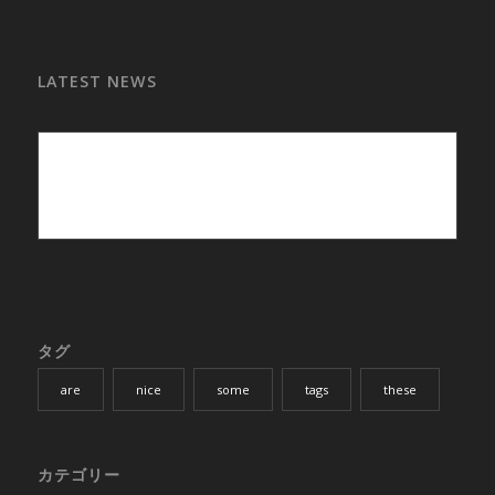
LATEST NEWS
タグ
are
nice
some
tags
these
カテゴリー