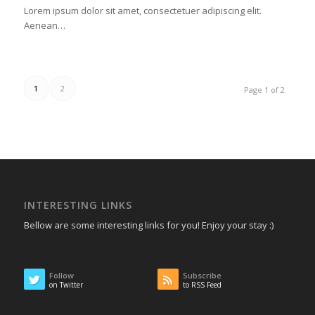
Lorem ipsum dolor sit amet, consectetuer adipiscing elit.
Aenean…
1
2
Page 1 of 2
INTERESTING LINKS
Bellow are some interesting links for you! Enjoy your stay :)
Follow
Subscribe
on Twitter
to RSS Feed