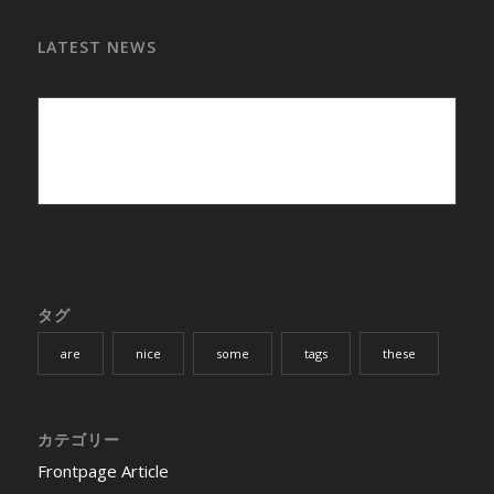
LATEST NEWS
タグ
are
nice
some
tags
these
カテゴリー
Frontpage Article