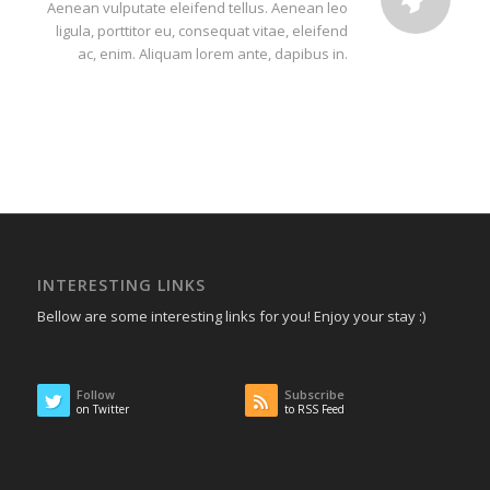
Aenean vulputate eleifend tellus. Aenean leo
ligula, porttitor eu, consequat vitae, eleifend
ac, enim. Aliquam lorem ante, dapibus in.
INTERESTING LINKS
Bellow are some interesting links for you! Enjoy your stay :)
Follow
Subscribe
on Twitter
to RSS Feed